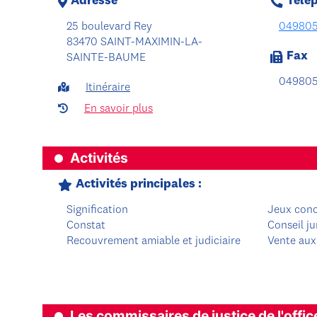
Adresse
Télé
25 boulevard Rey
04980
83470 SAINT-MAXIMIN-LA-
Fax
SAINTE-BAUME
04980
Itinéraire
En savoir plus
Activités
Activités principales :
Signification
Jeux con
Constat
Conseil ju
Recouvrement amiable et judiciaire
Vente aux
Les commissaires de justice de l'offic