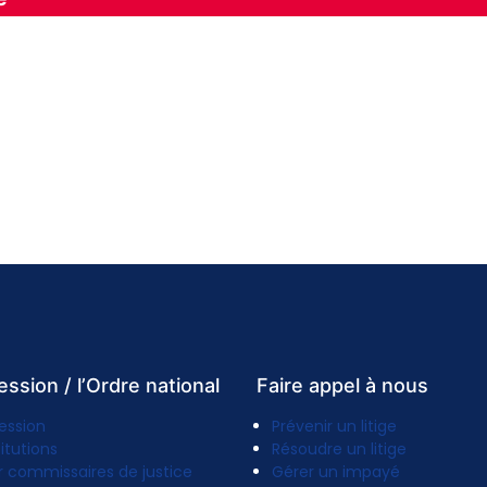
ession / l’Ordre national
Faire appel à nous
ession
Prévenir un litige
titutions
Résoudre un litige
r commissaires de justice
Gérer un impayé