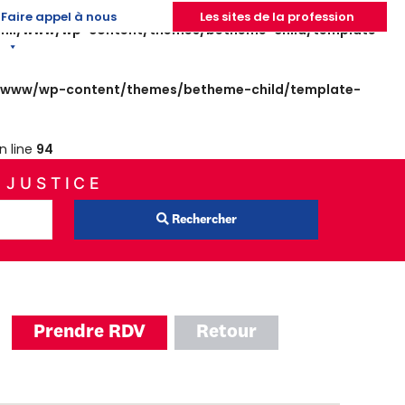
Faire appel à nous
Les sites de la profession
nii/www/wp-content/themes/betheme-child/template-
/www/wp-content/themes/betheme-child/template-
n line
94
 JUSTICE
Rechercher
Prendre RDV
Retour