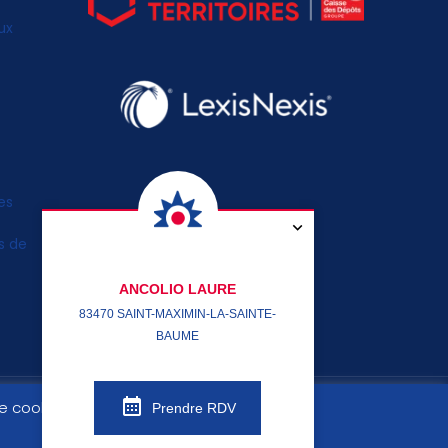
ux
es
s de
ANCOLIO LAURE
83470 SAINT-MAXIMIN-LA-SAINTE-
BAUME
 de cookies
Prendre RDV