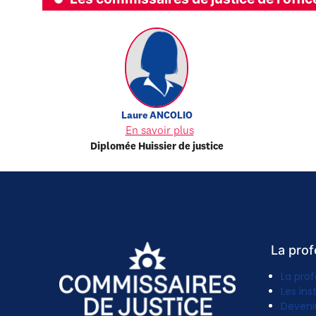
Laure
ANCOLIO
En savoir plus
Diplomée Huissier de justice
La prof
La prof
Les ins
Deveni