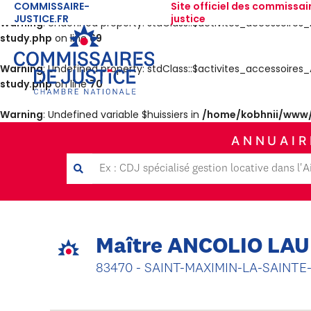
COMMISSAIRE-
Site officiel des commissai
JUSTICE.FR
justice
Warning
: Undefined property: stdClass::$activites_accessoir
study.php
on line
69
Warning
: Undefined property: stdClass::$activites_accessoir
study.php
on line
70
Warning
: Undefined variable $huissiers in
/home/kobhnii/www/
ANNUAIR
Maître ANCOLIO LA
83470 - SAINT-MAXIMIN-LA-SAINT