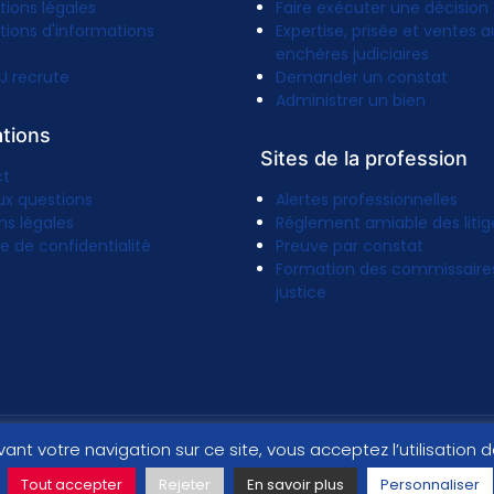
tions légales
Faire exécuter une décision
tions d'informations
Expertise, prisée et ventes a
enchères judiciaires
J recrute
Demander un constat
Administrer un bien
ations
Sites de la profession
ct
ux questions
Alertes professionnelles
ns légales
Réglement amiable des litig
ue de confidentialité
Preuve par constat
Formation des commissaire
justice
vant votre navigation sur ce site, vous acceptez l’utilisation
Tout accepter
Rejeter
En savoir plus
Personnaliser