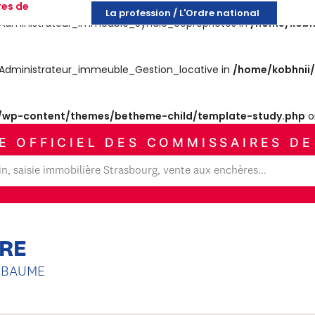
res de
La profession / L'Ordre national
es_Administrateur_immeuble_Syndic_copropriétes in
/home/kobh
es_Administrateur_immeuble_Gestion_locative in
/home/kobhnii
wp-content/themes/betheme-child/template-study.php
o
E OFFICIEL DES COMMISSAIRES DE
URE
E-BAUME