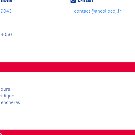
phone
E-mail
59043
contact@ancoliocdj.fr
59050
cours
ridique
 enchères
e