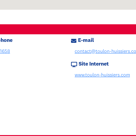
phone
E-mail
1658
contact@toulon-huissiers.c
Site Internet
www.toulon-huissiers.com