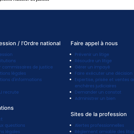
ession / l’Ordre national
Faire appel à nous
ession
Prévenir un litige
titutions
Résoudre un litige
r commissaires de justice
Gérer un impayé
tions légales
Faire exécuter une décision
tions d'informations
Expertise, prisée et ventes a
enchères judiciaires
J recrute
Demander un constat
Administrer un bien
ations
Sites de la profession
ct
ux questions
Alertes professionnelles
ns légales
Réglement amiable des litig