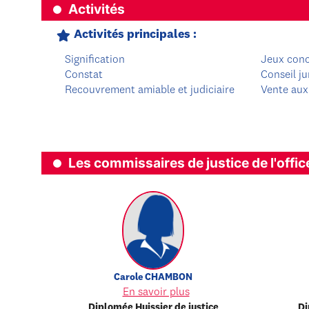
Activités
Activités principales :
Signification
Jeux con
Constat
Conseil ju
Recouvrement amiable et judiciaire
Vente aux
Les commissaires de justice de l'offic
Carole
CHAMBON
En savoir plus
Diplomée Huissier de justice
Di