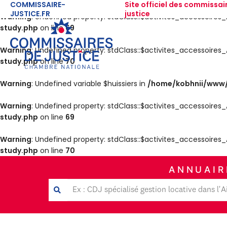
COMMISSAIRE-
Site officiel des commissai
JUSTICE.FR
justice
Warning
: Undefined property: stdClass::$activites_accessoir
study.php
on line
69
Warning
: Undefined property: stdClass::$activites_accessoir
study.php
on line
70
Warning
: Undefined variable $huissiers in
/home/kobhnii/www/
Warning
: Undefined property: stdClass::$activites_accessoir
study.php
on line
69
Warning
: Undefined property: stdClass::$activites_accessoir
study.php
on line
70
ANNUAIR