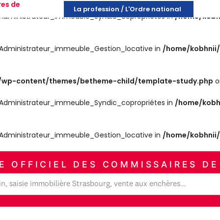
res de
La profession / L'Ordre national
es_Administrateur_immeuble_Syndic_copropriétes in
/home/kobh
es_Administrateur_immeuble_Gestion_locative in
/home/kobhnii
wp-content/themes/betheme-child/template-study.php
o
es_Administrateur_immeuble_Syndic_copropriétes in
/home/kobh
es_Administrateur_immeuble_Gestion_locative in
/home/kobhnii
E OFFICIEL DES COMMISSAIRES DE