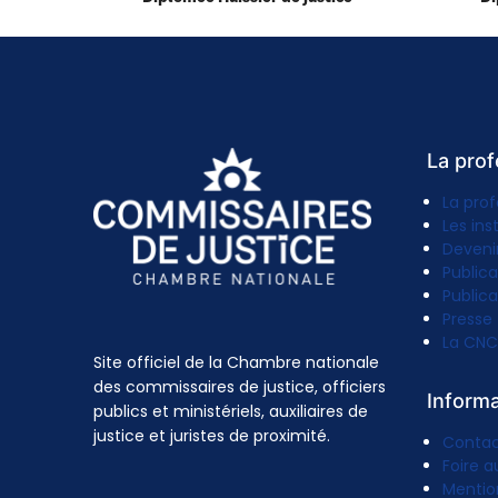
La prof
La prof
Les ins
Deveni
Publica
Publica
Presse
La CNC
Site officiel de la Chambre nationale
des commissaires de justice, officiers
Inform
publics et ministériels, auxiliaires de
justice et juristes de proximité.
Conta
Foire a
Mentio