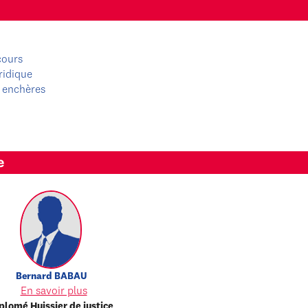
cours
ridique
 enchères
e
Bernard
BABAU
En savoir plus
plomé Huissier de justice