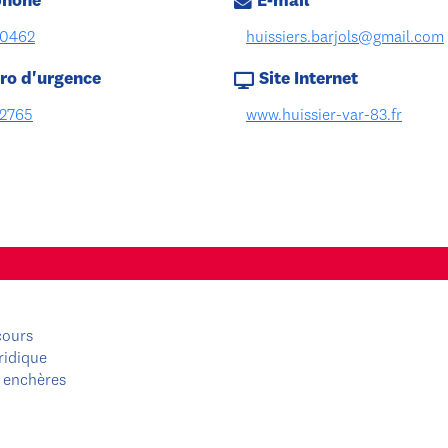
phone
E-mail
0462
huissiers.barjols@gmail.com
o d'urgence
Site Internet
2765
www.huissier-var-83.fr
cours
ridique
 enchères