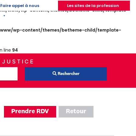
Faire appel à nous
Les sites de la profession
nii/www/wp-content/themes/betheme-child/template-
/www/wp-content/themes/betheme-child/template-
n line
94
 JUSTICE
Rechercher
Prendre RDV
Retour