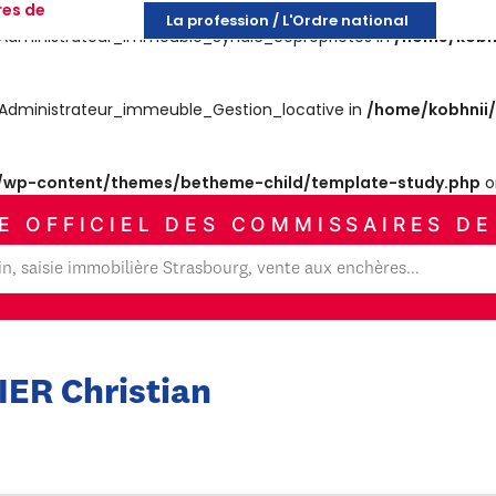
res de
La profession / L'Ordre national
es_Administrateur_immeuble_Syndic_copropriétes in
/home/kobh
es_Administrateur_immeuble_Gestion_locative in
/home/kobhnii
wp-content/themes/betheme-child/template-study.php
o
E OFFICIEL DES COMMISSAIRES DE
ER Christian