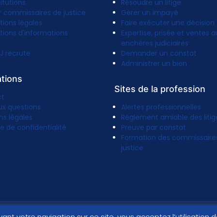
titutions
Résoudre un litige
r commissaires de justice
Gérer un impayé
tions légales
Faire exécuter une décision
tions d'informations
Expertise, prisée et ventes a
enchères judiciaires
J recrute
Demander un constat
Administrer un bien
ations
Sites de la profession
ct
ux questions
Alertes professionnelles
ns légales
Réglement amiable des litig
ue de confidentialité
Preuve par constat
Formation des commissaire
justice
vant votre navigation sur ce site, vous acceptez l’utilisation