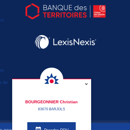
ux
es
s de
BOURGEONNIER Christian
83670 BARJOLS
 de cookies