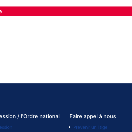
e
ession / l’Ordre national
Faire appel à nous
ession
Prévenir un litige