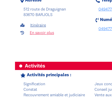
Adresse
Télé
512 route de Draguignan
049477
83670 BARJOLS
Numér
Itinéraire
049477
En savoir plus
Activités
Activités principales :
Signification
Jeux con
Constat
Conseil ju
Recouvrement amiable et judiciaire
Vente aux