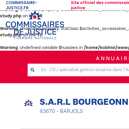
COMMISSAIRE-
Site officiel des commissai
JUSTICE.FR
justice
Warning
: Undefined property: stdClass::$activites_accessoir
study.php
on line
69
Warning
: Undefined property: stdClass::$activites_accessoir
study.php
on line
70
Warning
: Undefined variable $huissiers in
/home/kobhnii/www/
ANNUAIR
S.A.R.L BOURGEONNI
83670 - BARJOLS