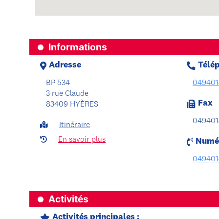
Informations
Adresse
Télé
BP 534
049401
3 rue Claude
Fax
83409 HYÈRES
049401
Itinéraire
En savoir plus
Numér
049401
Activités
Activités principales :