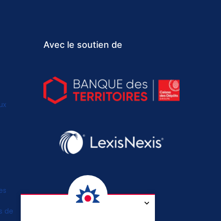
Avec le soutien de
ux
es
s de