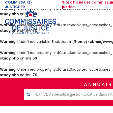
COMMISSAIRE-
Site officiel des commissai
JUSTICE.FR
justice
Warning
: Undefined property: stdClass::$activites_accessoir
study.php
on line
69
Warning
: Undefined property: stdClass::$activites_accessoir
study.php
on line
70
Warning
: Undefined variable $huissiers in
/home/kobhnii/www/
Warning
: Undefined property: stdClass::$activites_accessoir
study.php
on line
69
Warning
: Undefined property: stdClass::$activites_accessoir
study.php
on line
70
ANNUAIR