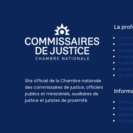
La prof
La prof
Les ins
Deveni
Publica
Publica
Presse
La CNC
Site officiel de la Chambre nationale
des commissaires de justice, officiers
Inform
publics et ministériels, auxiliaires de
justice et juristes de proximité.
Conta
Foire a
Mentio
Politiq