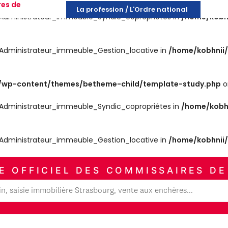
res de
La profession / L'Ordre national
es_Administrateur_immeuble_Syndic_copropriétes in
/home/kobh
es_Administrateur_immeuble_Gestion_locative in
/home/kobhnii
wp-content/themes/betheme-child/template-study.php
o
es_Administrateur_immeuble_Syndic_copropriétes in
/home/kobh
es_Administrateur_immeuble_Gestion_locative in
/home/kobhnii
E OFFICIEL DES COMMISSAIRES DE