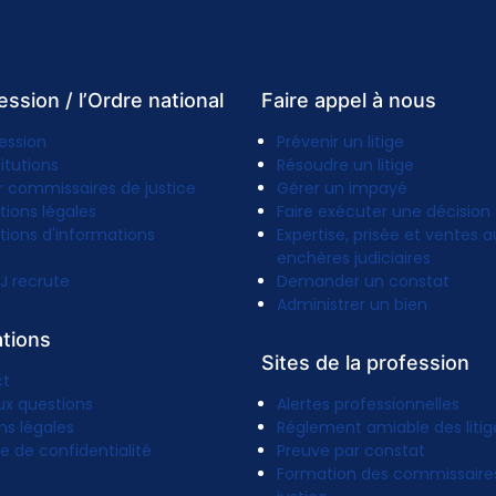
ession / l’Ordre national
Faire appel à nous
ession
Prévenir un litige
titutions
Résoudre un litige
r commissaires de justice
Gérer un impayé
tions légales
Faire exécuter une décision
tions d'informations
Expertise, prisée et ventes a
enchères judiciaires
J recrute
Demander un constat
Administrer un bien
ations
Sites de la profession
ct
ux questions
Alertes professionnelles
ns légales
Réglement amiable des litig
ue de confidentialité
Preuve par constat
Formation des commissaire