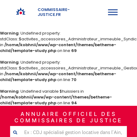
COMMISSAIRE-
JUSTICE.FR
Warning
: Undefined property:
stdClass::$activites_accessoires_Administrateur_immeuble_Syndi
in
/home/kobhnii/www/wp-content/themes/betheme-
child/template-study.php
on line
69
Warning
: Undefined property:
stdClass::$activites_accessoires_Administrateur_immeuble_Gestio
in
/home/kobhnii/www/wp-content/themes/betheme-
child/template-study.php
on line
70
Warning
: Undefined variable $huissiers in
/home/kobhnii/www/wp-content/themes/betheme-
child/template-study.php
on line
94
ANNUAIRE OFFICIEL DES
COMMISSAIRES DE JUSTICE