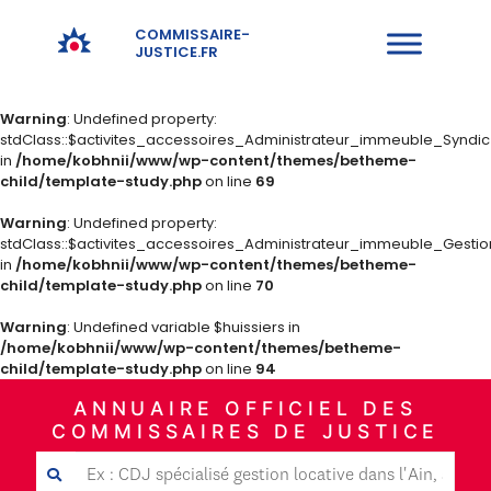
COMMISSAIRE-
JUSTICE.FR
Warning
: Undefined property:
stdClass::$activites_accessoires_Administrateur_immeuble_Syndi
in
/home/kobhnii/www/wp-content/themes/betheme-
child/template-study.php
on line
69
Warning
: Undefined property:
stdClass::$activites_accessoires_Administrateur_immeuble_Gestio
in
/home/kobhnii/www/wp-content/themes/betheme-
child/template-study.php
on line
70
Warning
: Undefined variable $huissiers in
/home/kobhnii/www/wp-content/themes/betheme-
child/template-study.php
on line
94
ANNUAIRE OFFICIEL DES
COMMISSAIRES DE JUSTICE