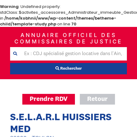
Warning
: Undefined property:
stdClass::$activites_accessoires_Administrateur_immeuble_Gestio
in
/home/kobhnii/www/wp-content/themes/betheme-
child/template-study.php
on line
70
ANNUAIRE OFFICIEL DES
COMMISSAIRES DE JUSTICE
Rechercher
Prendre RDV
Retour
S.E.L.A.R.L HUISSIERS
MED