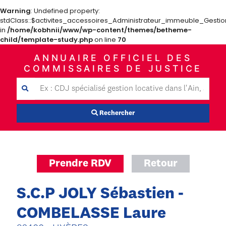
Warning
: Undefined property:
stdClass::$activites_accessoires_Administrateur_immeuble_Gestio
in
/home/kobhnii/www/wp-content/themes/betheme-
child/template-study.php
on line
70
ANNUAIRE OFFICIEL DES
COMMISSAIRES DE JUSTICE
Rechercher
Prendre RDV
Retour
S.C.P JOLY Sébastien -
COMBELASSE Laure