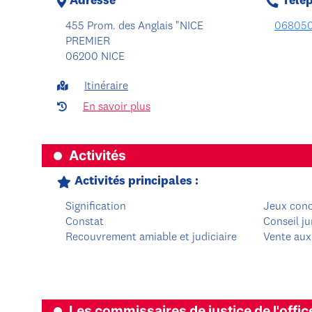
Adresse
Télé
455 Prom. des Anglais "NICE
068050
PREMIER
06200 NICE
Itinéraire
En savoir plus
Activités
Activités principales :
Signification
Jeux con
Constat
Conseil ju
Recouvrement amiable et judiciaire
Vente aux
Les commissaires de justice de l'offic