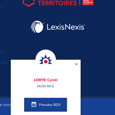
ux
es
s de
LEMYE Cyndi
06200 NICE
 de cookies
Prendre RDV