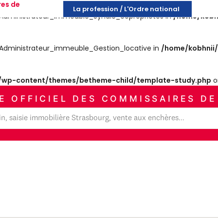
res de
La profession / L'Ordre national
es_Administrateur_immeuble_Syndic_copropriétes in
/home/kobh
es_Administrateur_immeuble_Gestion_locative in
/home/kobhnii
wp-content/themes/betheme-child/template-study.php
o
E OFFICIEL DES COMMISSAIRES DE