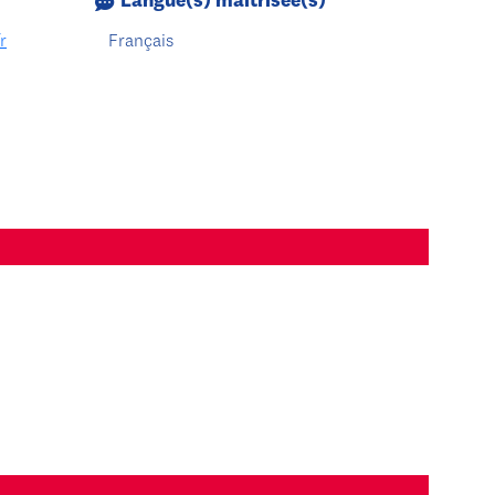
Langue(s) maîtrisée(s)
r
Français