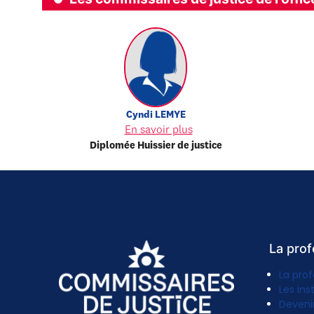
Cyndi
LEMYE
En savoir plus
Diplomée Huissier de justice
La prof
La prof
Les ins
Deveni