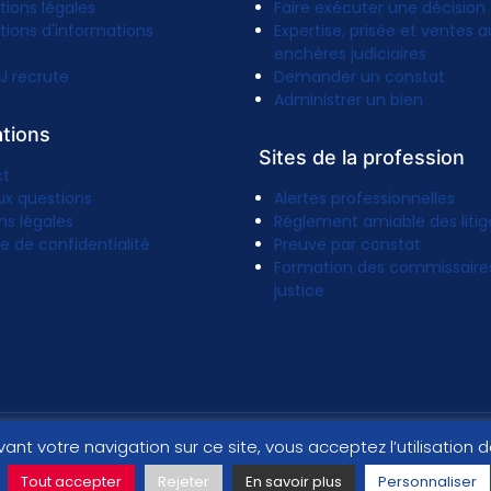
tions légales
Faire exécuter une décision
tions d'informations
Expertise, prisée et ventes a
enchères judiciaires
J recrute
Demander un constat
Administrer un bien
ations
Sites de la profession
ct
ux questions
Alertes professionnelles
ns légales
Réglement amiable des litig
ue de confidentialité
Preuve par constat
Formation des commissaire
justice
vant votre navigation sur ce site, vous acceptez l’utilisation
Tout accepter
Rejeter
En savoir plus
Personnaliser