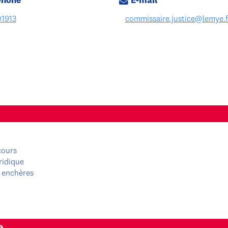
phone
E-mail
1913
commissaire.justice@lemye.f
cours
ridique
 enchères
e