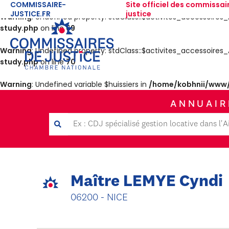
COMMISSAIRE-
Site officiel des commissai
JUSTICE.FR
justice
Warning
: Undefined property: stdClass::$activites_accessoir
study.php
on line
69
Warning
: Undefined property: stdClass::$activites_accessoir
study.php
on line
70
Warning
: Undefined variable $huissiers in
/home/kobhnii/www/
ANNUAIR
Maître LEMYE Cyndi
06200 - NICE