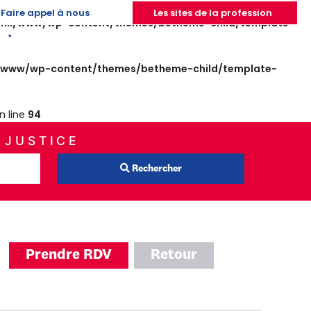
Faire appel à nous
Les sites de la profession
nii/www/wp-content/themes/betheme-child/template-
/www/wp-content/themes/betheme-child/template-
n line
94
 JUSTICE
Rechercher
Prendre RDV
Retour