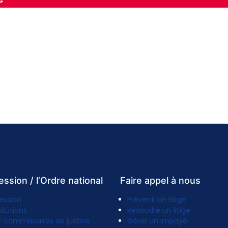
ession / l’Ordre national
Faire appel à nous
ession
Prévenir un litige
titutions
Résoudre un litige
r commissaires de justice
Gérer un impayé