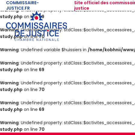
COMMISSAIRE-
Site officiel des commissai
JUSTICE.FR
justice
Warning
: Undefined property: stdClass::$activites_accessoir
study.php
on line
69
Warning
: Undefined property: stdClass::$activites_accessoir
study.php
on line
70
Warning
: Undefined variable $huissiers in
/home/kobhnii/www/
Warning
: Undefined property: stdClass::$activites_accessoir
study.php
on line
69
Warning
: Undefined property: stdClass::$activites_accessoir
study.php
on line
70
Warning
: Undefined property: stdClass::$activites_accessoir
study.php
on line
69
Warning
: Undefined property: stdClass::$activites_accessoir
study.php
on line
70