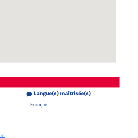
Langue(s) maîtrisée(s)
Français
com