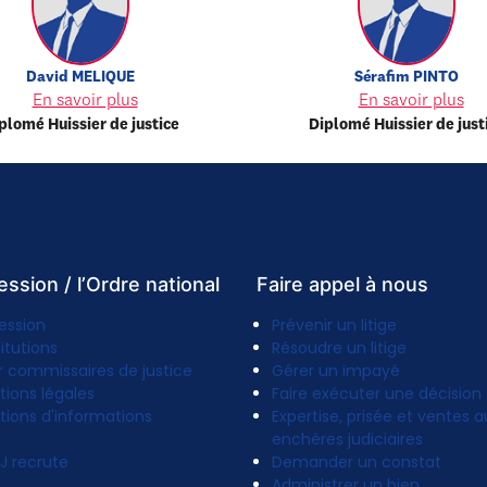
David
MELIQUE
Sérafim
PINTO
En savoir plus
En savoir plus
plomé Huissier de justice
Diplomé Huissier de just
ession / l’Ordre national
Faire appel à nous
ession
Prévenir un litige
titutions
Résoudre un litige
r commissaires de justice
Gérer un impayé
tions légales
Faire exécuter une décision
tions d'informations
Expertise, prisée et ventes a
enchères judiciaires
J recrute
Demander un constat
Administrer un bien