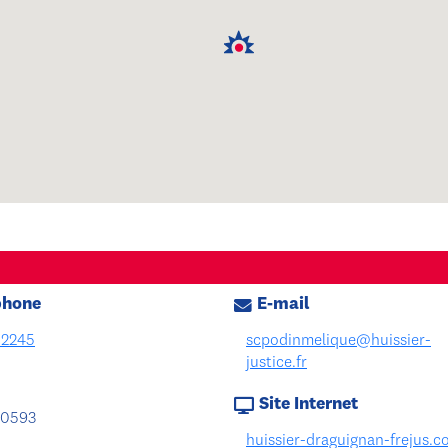
phone
E-mail
2245
scpodinmelique@huissier-
justice.fr
Site Internet
0593
huissier-draguignan-frejus.