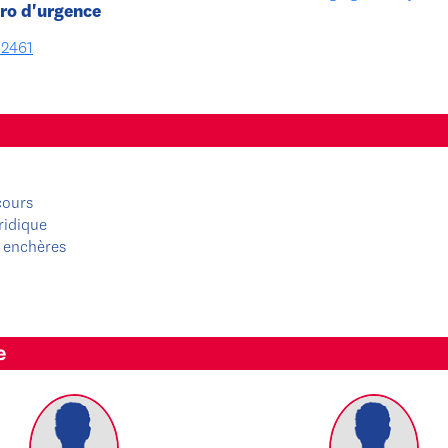
o d'urgence
2461
cours
ridique
 enchères
e