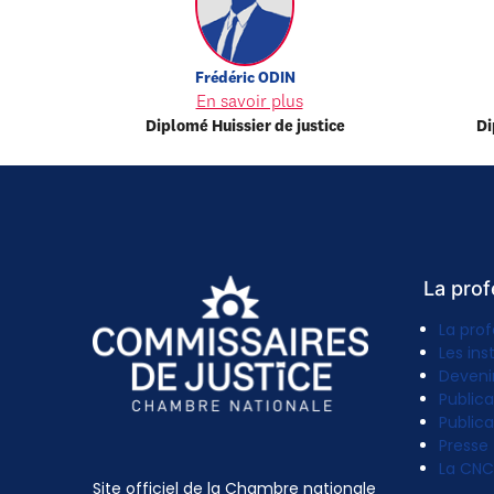
Frédéric
ODIN
En savoir plus
Diplomé Huissier de justice
Di
La prof
La prof
Les ins
Deveni
Publica
Publica
Presse
La CNC
Site officiel de la Chambre nationale