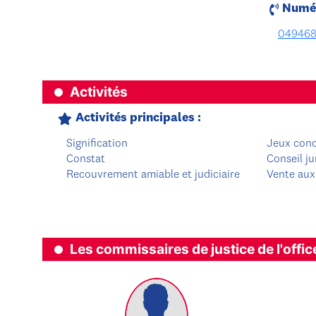
Numér
049468
Activités
Activités principales :
Signification
Jeux con
Constat
Conseil ju
Recouvrement amiable et judiciaire
Vente aux
Les commissaires de justice de l'offic