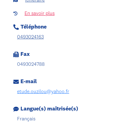
Itinéraire
En savoir plus
Téléphone
0493024163
Fax
0493024788
E-mail
etude.ouzilou@yahoo.fr
Langue(s) maîtrisée(s)
Français