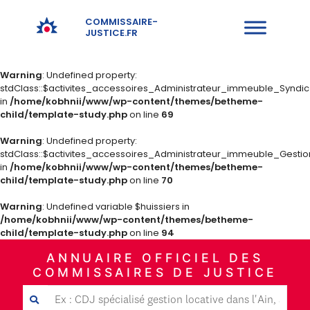
COMMISSAIRE-
JUSTICE.FR
Warning
: Undefined property:
stdClass::$activites_accessoires_Administrateur_immeuble_Syndi
in
/home/kobhnii/www/wp-content/themes/betheme-
child/template-study.php
on line
69
Warning
: Undefined property:
stdClass::$activites_accessoires_Administrateur_immeuble_Gestio
in
/home/kobhnii/www/wp-content/themes/betheme-
child/template-study.php
on line
70
Warning
: Undefined variable $huissiers in
/home/kobhnii/www/wp-content/themes/betheme-
child/template-study.php
on line
94
ANNUAIRE OFFICIEL DES
COMMISSAIRES DE JUSTICE