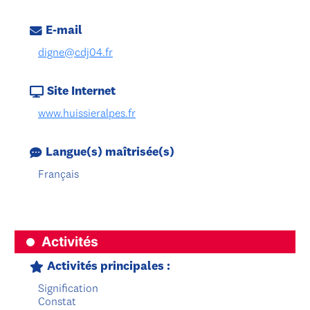
E-mail
digne@cdj04.fr
Site Internet
www.huissieralpes.fr
Langue(s) maîtrisée(s)
Français
Activités
Activités principales :
Signification
Constat