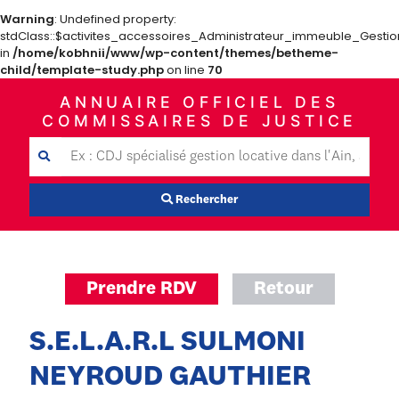
Warning
: Undefined property:
stdClass::$activites_accessoires_Administrateur_immeuble_Gestio
in
/home/kobhnii/www/wp-content/themes/betheme-
child/template-study.php
on line
70
ANNUAIRE OFFICIEL DES
COMMISSAIRES DE JUSTICE
Rechercher
Prendre RDV
Retour
S.E.L.A.R.L SULMONI
NEYROUD GAUTHIER