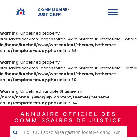
COMMISSAIRE-
JUSTICE.FR
Warning
: Undefined property:
stdClass::$activites_accessoires_Administrateur_immeuble_Syndi
in
/home/kobhnii/www/wp-content/themes/betheme-
child/template-study.php
on line
69
Warning
: Undefined property:
stdClass::$activites_accessoires_Administrateur_immeuble_Gestio
in
/home/kobhnii/www/wp-content/themes/betheme-
child/template-study.php
on line
70
Warning
: Undefined variable $huissiers in
/home/kobhnii/www/wp-content/themes/betheme-
child/template-study.php
on line
94
ANNUAIRE OFFICIEL DES
COMMISSAIRES DE JUSTICE