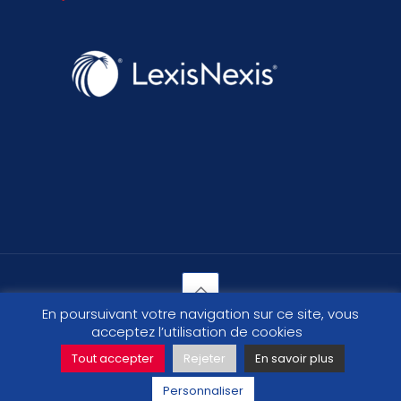
En poursuivant votre navigation sur ce site, vous
© 2026 - Site officiel des commissaires de justice.
acceptez l’utilisation de cookies
Tout accepter
Rejeter
En savoir plus
Personnaliser