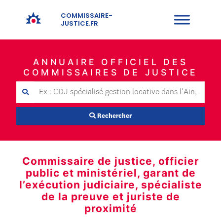
COMMISSAIRE-
JUSTICE.FR
ANNUAIRE OFFICIEL DES
COMMISSAIRES DE JUSTICE
Rechercher
Commissaire de justice, officier
public et ministériel, garant de
l’exécution judiciaire, spécialiste
de la preuve et juriste de
proximité