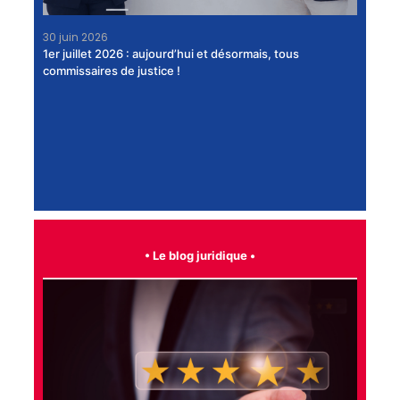
24 j
30 juin 2026
La C
1er juillet 2026 : aujourd’hui et désormais, tous
l’Un
commissaires de justice !
part
•
Le blog juridique
•