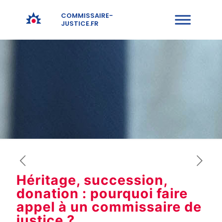
COMMISSAIRE-
JUSTICE.FR
Héritage, succession,
donation : pourquoi faire
appel à un commissaire de
justice ?