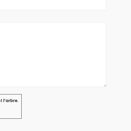
nt
l’arbre
.