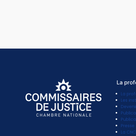
La prof
La prof
Les ins
Deveni
Publica
Publica
Presse
La CNC