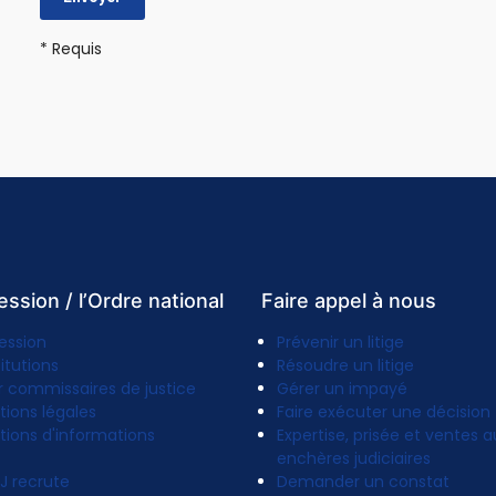
* Requis
ession / l’Ordre national
Faire appel à nous
ession
Prévenir un litige
titutions
Résoudre un litige
r commissaires de justice
Gérer un impayé
tions légales
Faire exécuter une décision
tions d'informations
Expertise, prisée et ventes a
enchères judiciaires
J recrute
Demander un constat