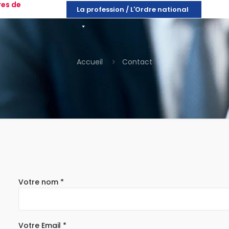
res de
La profession / L'Ordre national
Accueil
Contact
Votre nom *
Votre Email *