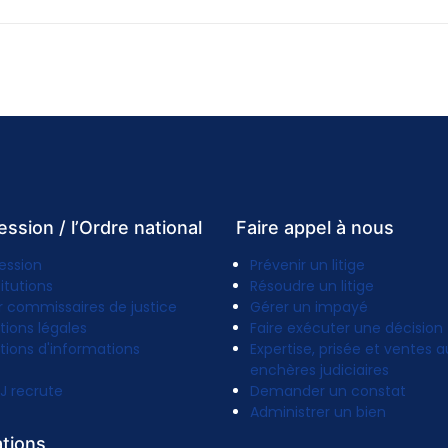
ession / l’Ordre national
Faire appel à nous
ession
Prévenir un litige
titutions
Résoudre un litige
r commissaires de justice
Gérer un impayé
tions légales
Faire exécuter une décision
tions d'informations
Expertise, prisée et ventes a
enchères judiciaires
J recrute
Demander un constat
Administrer un bien
ations