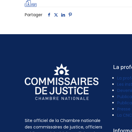
Partager
La prof
La prof
Les ins
Deveni
Publica
Publica
Presse
La CNC
Site officiel de la Chambre nationale
des commissaires de justice, officiers
Inform