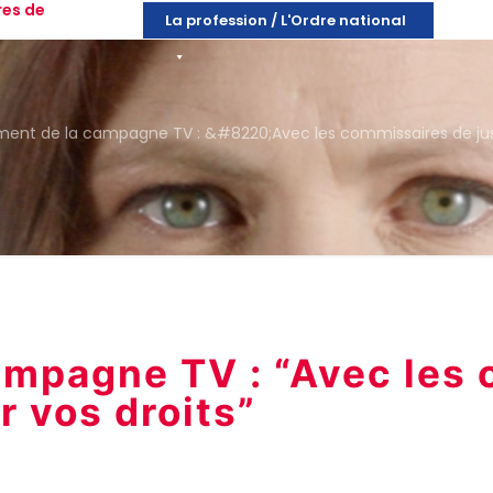
res de
La profession / L'Ordre national
ent de la campagne TV : &#8220;Avec les commissaires de justic
ampagne TV : “Avec les
ir vos droits”