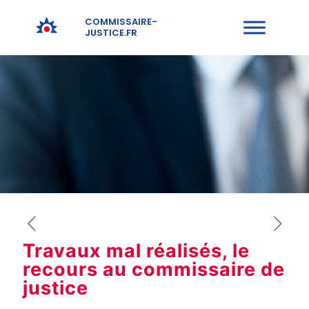
COMMISSAIRE-
JUSTICE.FR
Travaux mal réalisés, le
recours au commissaire de
justice