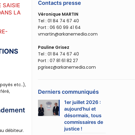
Contacts presse
 SAISIE
DANS LA
Véronique MARTIN
Tel : 01 84 74 67 40
Port : 06 60 99 41 64
RE-
vmartin@arkanemedia.com
Pauline Grisez
TIONS
Tel : 01 84 74 67 40
Port : 07 81 61 82 27
pgrisez@arkanemedia.com
payés etc..),
féré,
Derniers communiqués
1er juillet 2026 :
aujourd’hui et
andement
désormais, tous
commissaires de
justice !
u débiteur.