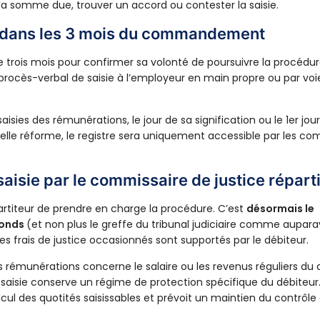
la somme due, trouver un accord ou contester la saisie.
é dans les 3 mois du commandement
e trois mois pour confirmer sa volonté de poursuivre la procédure
n procès-verbal de saisie à l’employeur en main propre ou par voi
.
aisies des rémunérations, le jour de sa signification ou le 1er jou
ouvelle réforme, le registre sera uniquement accessible par les c
aisie par le commissaire de justice répart
artiteur de prendre en charge la procédure. C’est
désormais le
 fonds
(et non plus le greffe du tribunal judiciaire comme aupara
Les frais de justice occasionnés sont supportés par le débiteur.
rémunérations concerne le salaire ou les revenus réguliers du 
aisie conserve un régime de protection spécifique du débiteur.
ul des quotités saisissables et prévoit un maintien du contrôle