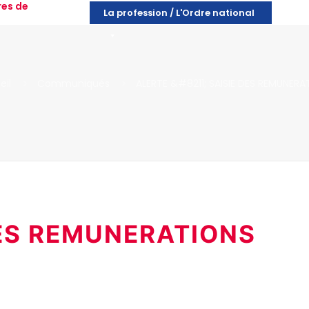
res de
La profession / L'Ordre national
eil
Communiqués
ALERTE &#8211; SAISIE DES REMUNERA
DES REMUNERATIONS