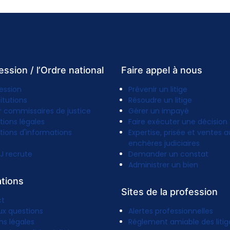
ession / l’Ordre national
Faire appel à nous
ession
Prévenir un litige
titutions
Résoudre un litige
r commissaires de justice
Gérer un impayé
tions légales
Faire exécuter une décision
tions d'informations
Expertise, prisée et ventes a
enchères judiciaires
J recrute
Demander un constat
Administrer un bien
ations
Sites de la profession
ct
ux questions
Alertes professionnelles
ns légales
Réglement amiable des litig