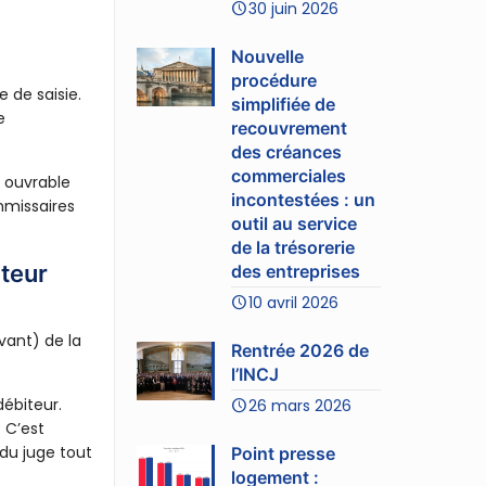
30 juin 2026
Nouvelle
procédure
 de saisie.
simplifiée de
e
recouvrement
des créances
commerciales
r ouvrable
incontestées : un
ommissaires
outil au service
de la trésorerie
iteur
des entreprises
10 avril 2026
vant) de la
Rentrée 2026 de
l’INCJ
débiteur.
26 mars 2026
 C’est
 du juge tout
Point presse
logement :