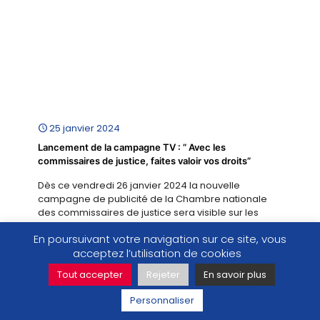
25 janvier 2024
Lancement de la campagne TV : ” Avec les
commissaires de justice, faites valoir vos droits”
Dès ce vendredi 26 janvier 2024 la nouvelle
campagne de publicité de la Chambre nationale
des commissaires de justice sera visible sur les
chaînes du Groupe France Télévisions. Une
En poursuivant votre navigation sur ce site, vous
campagne de notoriété qui vise à faire connaître au
acceptez l’utilisation de cookies
grand public, particuliers et entreprises, l'ensemble
des missions que cette profession met à disposition
Tout accepter
Rejeter
En savoir plus
des justiciables. Et pour cela, qui de mieux que des
commissaires de justice pour incarner leur propre
Personnaliser
rôle au sein des spots de la publicité ?