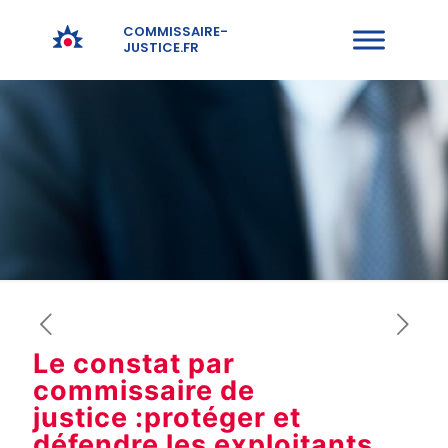
COMMISSAIRE-
JUSTICE.FR
Le constat par
commissaire de
justice :protéger et
défendre les exploitants