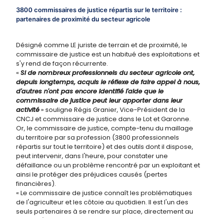
3800 commissaires de justice répartis sur le territoire :
partenaires de proximité du secteur agricole
Désigné comme LE juriste de terrain et de proximité, le
commissaire de justice est un habitué des exploitations et
s'y rend de façon récurrente.
«
Si de nombreux professionnels du secteur agricole ont,
depuis longtemps, acquis le réflexe de faire appel à nous,
d'autres n'ont pas encore identifié l'aide que le
commissaire de justice peut leur apporter dans leur
activité
» souligne Régis Granier, Vice-Président de la
CNCJ et commissaire de justice dans le Lot et Garonne.
Or, le commissaire de justice, compte-tenu du maillage
du territoire par sa profession (3800 professionnels
répartis sur tout le territoire) et des outils dont il dispose,
peut intervenir, dans l'heure, pour constater une
défaillance ou un problème rencontré par un exploitant et
ainsi le protéger des préjudices causés (pertes
financières).
« Le commissaire de justice connaît les problématiques
de l'agriculteur et les côtoie au quotidien. Il est l'un des
seuls partenaires à se rendre sur place, directement au