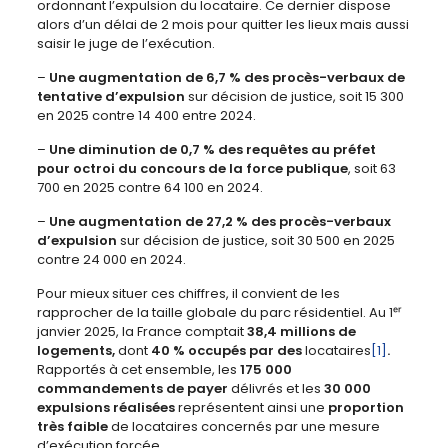
ordonnant l’expulsion du locataire. Ce dernier dispose
alors d’un délai de 2 mois pour quitter les lieux mais aussi
saisir le juge de l’exécution.
–
Une augmentation de
6,7 %
des procès-verbaux de
tentative d’expulsion
sur décision de justice, soit 15 300
en 2025 contre 14 400 entre 2024.
–
Une diminution de 0,7 % des requêtes au préfet
pour octroi du concours de la force publique
, soit 63
700 en 2025 contre 64 100 en 2024.
–
Une augmentation de
27,2
% des procès-verbaux
d’expulsion
sur décision de justice, soit 30 500 en 2025
contre 24 000 en 2024.
Pour mieux situer ces chiffres, il convient de les
rapprocher de la taille globale du parc résidentiel. Au 1ᵉʳ
janvier 2025, la France comptait
38,4 millions de
logements
,
dont
40 % occupés par des
locataires
[1]
.
Rapportés à cet ensemble, les
175 000
commandements de payer
délivrés et les
30 000
expulsions réalisées
représentent ainsi une
proportion
très faible
de locataires concernés par une mesure
d’exécution forcée.