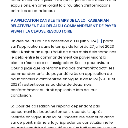
expulsions, en améliorant la circulation d’informations
entre les acteurs locaux.
V APPLICATION DANS LE TEMPS DE LA LOI KASBARIAN
RELATIVEMENT AU DELAI DU COMMANDEMENT DE PAYER
VISANT LA CLAUSE RESOLUTOIRE
Un avis de la Cour de cassation du 13 juin 2024
[11]
porte
sur l’application dans le temps de la loi du 27 juillet 2023
dite « Kasbarian », qui réduit de deux mois à six semaines
le délai entre le commandement de payer visant la
clause résolutoire et l’assignation. Saisie pour avis, la
Cour a jugé que la réforme n’a pas d’effet rétroactif : les
commandements de payer délivrés en application de
baux conclus avant l’entrée en vigueur de la loi (29 juillet
2023) restent soumis au délai de deux mois,
conformément au droit applicable lors de leur
conclusion.
La Cour de cassation ne répond cependant pas
concernant les baux tacitement reconduits après
l’entrée en vigueur de la loi. L’incertitude demeure donc
sur ce point, même si la jurisprudence constitutionnelle
pourrait conduire à considérer qu’un bail reconduit reste