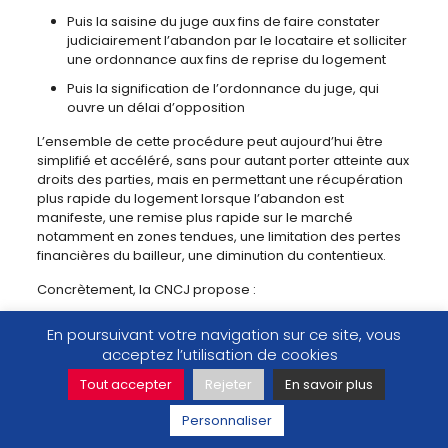
Puis la saisine du juge aux fins de faire constater
judiciairement l’abandon par le locataire et solliciter
une ordonnance aux fins de reprise du logement
Puis la signification de l’ordonnance du juge, qui
ouvre un délai d’opposition
L’ensemble de cette procédure peut aujourd’hui être
simplifié et accéléré, sans pour autant porter atteinte aux
droits des parties, mais en permettant une récupération
plus rapide du logement lorsque l’abandon est
manifeste, une remise plus rapide sur le marché
notamment en zones tendues, une limitation des pertes
financières du bailleur, une diminution du contentieux.
Concrètement, la CNCJ propose :
De réduire d’un mois à 15 jours le délai accordé au
En poursuivant votre navigation sur ce site, vous
locataire pour justifier de l’occupation du logement
acceptez l’utilisation de cookies
D’étendre à la procédure de reprise des locaux
Tout accepter
Rejeter
En savoir plus
abandonnés le principe du certificat d’opposition
qui existe désormais en matière d’injonction de
Personnaliser
payer : à l’issue du délai d’un mois ouvert pour
contester l’ordonnance du juge et sans opposition