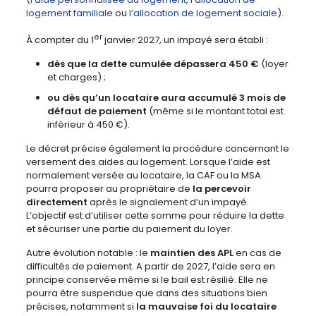
logement familiale
ou
l’allocation de logement sociale
).
er
À compter du 1
janvier 2027, un impayé sera établi :
dès que la dette cumulée dépassera 450 €
(loyer
et charges) ;
ou
dès qu’un locataire aura accumulé 3 mois de
défaut de paiement
(même si le montant total est
inférieur à 450 €).
Le décret précise également la procédure concernant le
versement des aides au logement. Lorsque l’aide est
normalement versée au locataire, la CAF ou la MSA
pourra proposer au propriétaire de
la percevoir
directement
après le signalement d’un impayé.
L’objectif est d’utiliser cette somme pour réduire la dette
et sécuriser une partie du paiement du loyer.
Autre évolution notable : le
maintien des APL
en cas de
difficultés de paiement. A partir de 2027, l’aide sera en
principe conservée même si le bail est résilié. Elle ne
pourra être suspendue que dans des situations bien
précises, notamment si
la mauvaise foi du locataire