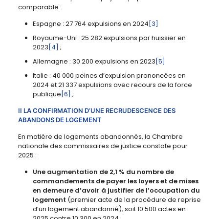
comparable :
Espagne : 27 764 expulsions en 2024
[3]
Royaume-Uni : 25 282 expulsions par huissier en
2023
[4]
;
Allemagne : 30 200 expulsions en 2023
[5]
Italie : 40 000 peines d’expulsion prononcées en
2024 et 21 337 expulsions avec recours de la force
publique
[6]
;
II LA CONFIRMATION D’UNE RECRUDESCENCE DES
ABANDONS DE LOGEMENT
En matière de logements abandonnés, la Chambre
nationale des commissaires de justice constate pour
2025 :
Une augmentation de 2,1 % du nombre de
commandements de payer les loyers et de mises
en demeure d’avoir à justifier de l’occupation du
logement
(premier acte de la procédure de reprise
d’un logement abandonné), soit 10 500 actes en
2025 contre 10 300 en 2024 ;