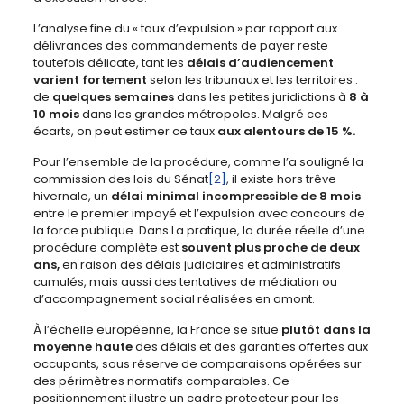
L’analyse fine du « taux d’expulsion » par rapport aux
délivrances des commandements de payer reste
toutefois délicate, tant les
délais d’audiencement
varient fortement
selon les tribunaux et les territoires :
de
quelques semaines
dans les petites juridictions à
8 à
10 mois
dans les grandes métropoles. Malgré ces
écarts, on peut estimer ce taux
aux alentours de 15 %.
Pour l’ensemble de la procédure, comme l’a souligné la
commission des lois du Sénat
[2]
, il existe hors trêve
hivernale, un
délai minimal incompressible de 8 mois
entre le premier impayé et l’expulsion avec concours de
la force publique. Dans La pratique, la durée réelle d’une
procédure complète est
souvent plus proche de deux
ans
,
en raison des délais judiciaires et administratifs
cumulés, mais aussi des tentatives de médiation ou
d’accompagnement social réalisées en amont.
À l’échelle européenne, la France se situe
plutôt dans la
moyenne haute
des délais et des garanties offertes aux
occupants, sous réserve de comparaisons opérées sur
des périmètres normatifs comparables. Ce
positionnement illustre un cadre protecteur pour les