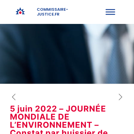
COMMISSAIRE-
JUSTICE.FR
5 juin 2022 – JOURNÉE
MONDIALE DE
L’ENVIRONNEMENT –
Constat par huissier de