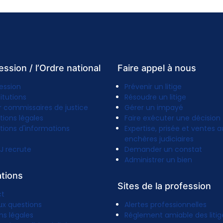
ession / l’Ordre national
Faire appel à nous
ession
Prévenir un litige
titutions
Résoudre un litige
r commissaires de justice
Gérer un impayé
tions légales
Faire exécuter une décision
tions d'informations
Expertise, prisée et ventes a
enchères judiciaires
J recrute
Demander un constat
Administrer un bien
ations
Sites de la profession
ct
ux questions
Alertes professionnelles
ns légales
Réglement amiable des litig