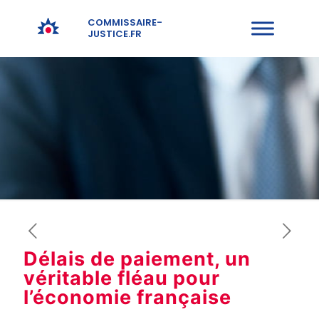
COMMISSAIRE-
JUSTICE.FR
Délais de paiement, un
véritable fléau pour
l’économie française