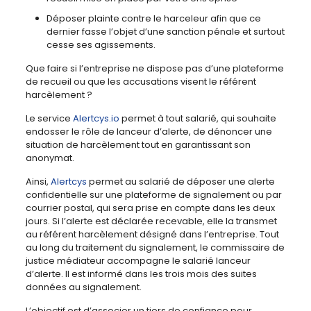
Déposer plainte contre le harceleur afin que ce
dernier fasse l’objet d’une sanction pénale et surtout
cesse ses agissements.
Que faire si l’entreprise ne dispose pas d’une plateforme
de recueil ou que les accusations visent le référent
harcèlement ?
Le service
Alertcys.io
permet à tout salarié, qui souhaite
endosser le rôle de lanceur d’alerte, de dénoncer une
situation de harcèlement tout en garantissant son
anonymat.
Ainsi,
Alertcys
permet au salarié de déposer une alerte
confidentielle sur une plateforme de signalement ou par
courrier postal, qui sera prise en compte dans les deux
jours. Si l’alerte est déclarée recevable, elle la transmet
au référent harcèlement désigné dans l’entreprise. Tout
au long du traitement du signalement, le commissaire de
justice médiateur accompagne le salarié lanceur
d’alerte. Il est informé dans les trois mois des suites
données au signalement.
L’objectif est d’associer un tiers de confiance pour