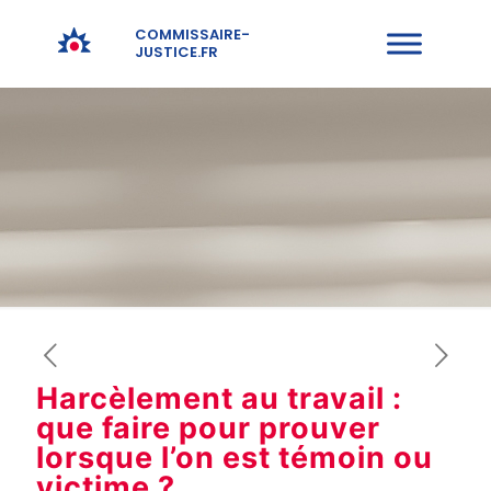
COMMISSAIRE-
JUSTICE.FR
Harcèlement au travail :
que faire pour prouver
lorsque l’on est témoin ou
victime ?