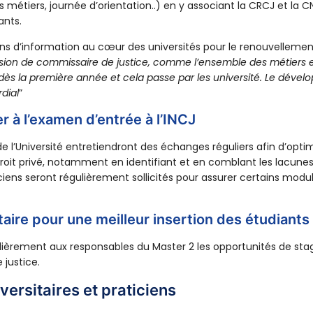
métiers, journée d’orientation..) en y associant la CRCJ et la C
ants.
ons d’information au cœur des universités pour le renouvellemen
fession de commissaire de justice, comme l’ensemble des métiers e
dès la première année et cela passe par les université. Le déve
rdial
”
r à l’examen d’entrée à l’INCJ
e l’Université entretiendront des échanges réguliers afin d’optim
roit privé, notamment en identifiant et en comblant les lacune
iens seront régulièrement sollicités pour assurer certains modu
taire pour une meilleur insertion des étudiants
ulièrement aux responsables du Master 2 les opportunités de sta
justice.
ersitaires et praticiens