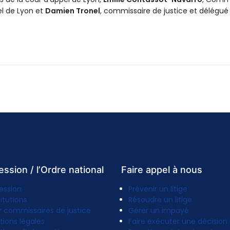
el de Lyon et
Damien Tronel
, commissaire de justice et délégué
ession / l’Ordre national
Faire appel à nous
ession
Prévenir un litige
titutions
Résoudre un litige
r commissaires de justice
Gérer un impayé
tions légales
Faire exécuter une décision