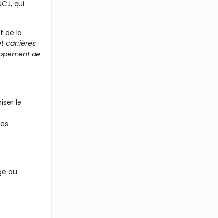
NCJ, qui
t de la
t carrières
loppement de
iser le
s
les
ge ou