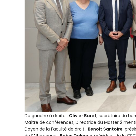
De gauche à droite :
Olivier Baret
, secrétaire du bu
Maître de conférences, Directrice du Master 2 menti
Doyen de la Faculté de droit ;
Benoît Santoire
, prés
de l’Alternance ;
Robin Dalmais
, président de la CR