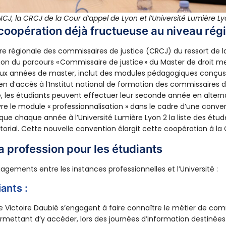
CJ, la CRCJ de la Cour d’appel de Lyon et l’Université Lumière Ly
coopération déjà fructueuse au niveau rég
bre régionale des commissaires de justice (CRCJ) du ressort de l
ion du parcours « Commissaire de justice » du Master de droit me
deux années de master, inclut des modules pédagogiques conçus
en d’accès à l’Institut national de formation des commissaires d
elle, les étudiants peuvent effectuer leur seconde année en alter
vre le module « professionnalisation » dans le cadre d’une conve
ue chaque année à l’Université Lumière Lyon 2 la liste des étud
itorial. Cette nouvelle convention élargit cette coopération à la
a profession pour les étudiants
agements entre les instances professionnelles et l’Université :
ants :
ulie Victoire Daubié s’engagent à faire connaître le métier de co
ermettant d’y accéder, lors des journées d’information destinée