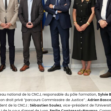
reau national de la CNCJ, responsable du pôle formation,
Sylvie
on droit privé “parcours Commissaire de Justice” ;
Adrien Basc
ident de la CNCJ ;
Sébastien Soulez
, vice-président de l’Univers
CJ de la cour d’appel de Lyon,
Emilie Contassot-Navarro
, Commi