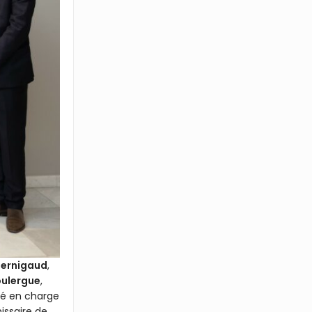
 Bernigaud
,
oulergue
,
ité en charge
ssaire de