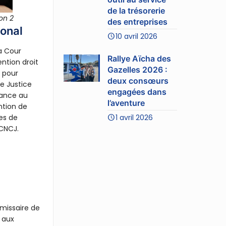
de la trésorerie
on 2
des entreprises
ional
10 avril 2026
a Cour
Rallye Aïcha des
ntion droit
Gazelles 2026 :
 pour
deux consœurs
e Justice
engagées dans
nance au
l’aventure
ntion de
1 avril 2026
es de
 CNCJ.
mmissaire de
s aux