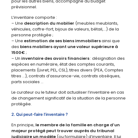
pour les autres biens, accompagné du budget
prévisionnel.
L’inventaire comporte :
– Une
description du mobilier
(meubles meublants,
véhicules, coffre-fort, bijoux de valeurs, bétail,…) de la
personne protégée ;
– Une
estimation de ses biens immobiliers
ainsi que
des
biens mobiliers ayant une valeur supérieure à
1500€
;
– Un
inventaire des avoirs financiers
: désignation des
espèces en numéraire, état des comptes courants,
placements (Livret, PEL, CSL), titres divers (PEA, Comptes
titres …), contrats d’assurance-vie, contrats obsèques,
parts sociales …
Le curateur ou le tuteur doit actualiser l’inventaire en cas
de changement significatif de la situation de la personne
protégée.
2. Qui peut-faire l’inventaire ?
En principe,
le membre de la famille en charge d’un
majeur protégé peut trouver auprès du tribunal
judiciaire un modèle
(ou formulaire) d’inventaire. Il lui