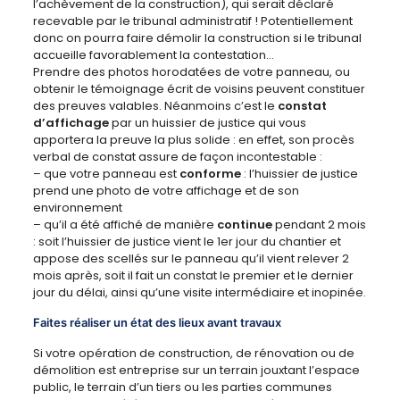
l’achèvement de la construction), qui serait déclaré
recevable par le tribunal administratif ! Potentiellement
donc on pourra faire démolir la construction si le tribunal
accueille favorablement la contestation…
Prendre des photos horodatées de votre panneau, ou
obtenir le témoignage écrit de voisins peuvent constituer
des preuves valables. Néanmoins c’est le
constat
d’affichage
par un huissier de justice qui vous
apportera la preuve la plus solide : en effet, son procès
verbal de constat assure de façon incontestable :
– que votre panneau est
conforme
: l’huissier de justice
prend une photo de votre affichage et de son
environnement
– qu’il a été affiché de manière
continue
pendant 2 mois
: soit l’huissier de justice vient le 1er jour du chantier et
appose des scellés sur le panneau qu’il vient relever 2
mois après, soit il fait un constat le premier et le dernier
jour du délai, ainsi qu’une visite intermédiaire et inopinée.
Faites réaliser un état des lieux avant travaux
Si votre opération de construction, de rénovation ou de
démolition est entreprise sur un terrain jouxtant l’espace
public, le terrain d’un tiers ou les parties communes