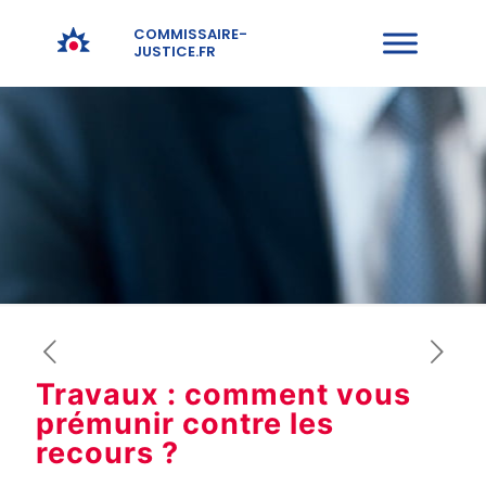
COMMISSAIRE-
JUSTICE.FR
Travaux : comment vous
prémunir contre les
recours ?