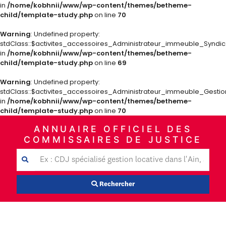
in
/home/kobhnii/www/wp-content/themes/betheme-
child/template-study.php
on line
70
Warning
: Undefined property:
stdClass::$activites_accessoires_Administrateur_immeuble_Syndi
in
/home/kobhnii/www/wp-content/themes/betheme-
child/template-study.php
on line
69
Warning
: Undefined property:
stdClass::$activites_accessoires_Administrateur_immeuble_Gestio
in
/home/kobhnii/www/wp-content/themes/betheme-
child/template-study.php
on line
70
ANNUAIRE OFFICIEL DES
COMMISSAIRES DE JUSTICE
Rechercher