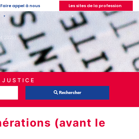
Faire appel à nous
Les sites de la profession
et 2025)
 JUSTICE
Rechercher
érations (avant le