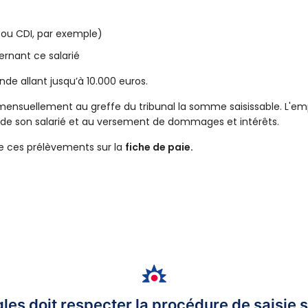
D ou CDI, par exemple)
ernant ce salarié
de allant jusqu’à 10.000 euros.
mensuellement au greffe du tribunal la somme saisissable. L'em
e son salarié et au versement de dommages et intérêts.
de ces prélèvements sur la
fiche de paie.
les doit respecter la procédure de saisie s