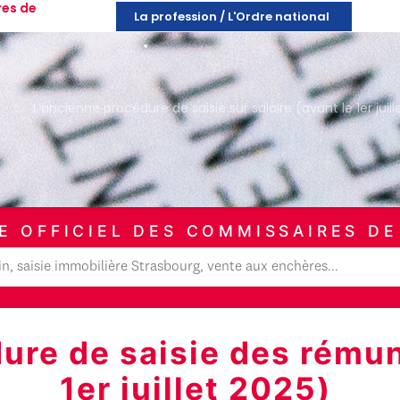
res de
La profession / L'Ordre national
L’ancienne procédure de saisie sur salaire (avant le 1er juill
E OFFICIEL DES COMMISSAIRES DE
ure de saisie des rémun
1er juillet 2025)