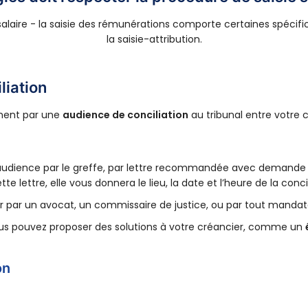
 salaire - la saisie des rémunérations comporte certaines spécif
la saisie-attribution.
liation
ement par une
audience de conciliation
au tribunal entre votre c
audience par le greffe, par lettre recommandée avec demande d’
e lettre, elle vous donnera le lieu, la date et l’heure de la conci
er par un avocat, un commissaire de justice, ou par tout manda
ous pouvez proposer des solutions à votre créancier, comme un
on